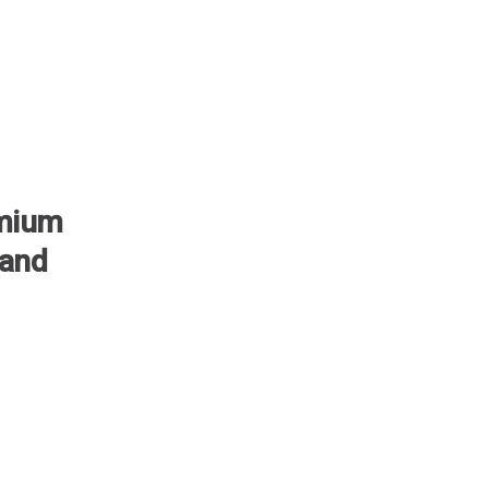
emium
 and