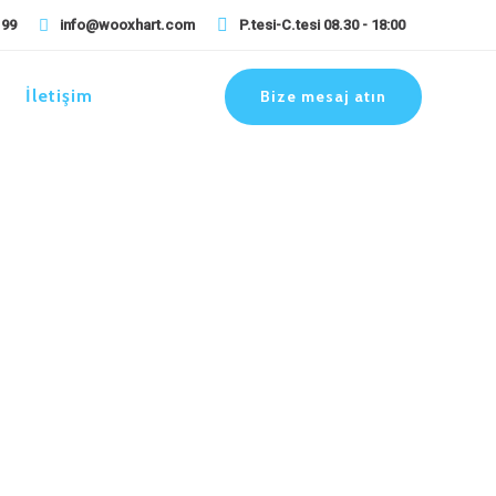
 99
info@wooxhart.com
P.tesi-C.tesi 08.30 - 18:00
İletişim
Bize mesaj atın