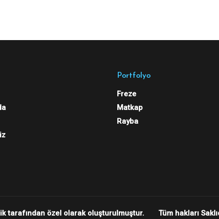
Portfolyo
Freze
da
Matkap
Rayba
iz
ik
tarafından özel olarak oluşturulmuştur.
Tüm hakları Saklıd