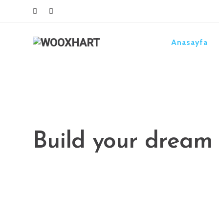
Anasayfa
Ekko is meant to 
website building 